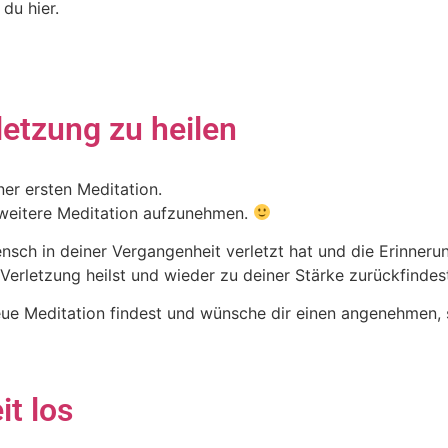
du hier.
letzung zu heilen
er ersten Meditation.
e weitere Meditation aufzunehmen.
ensch in deiner Vergangenheit verletzt hat und die Erinner
Verletzung heilst und wieder zu deiner Stärke zurückfindes
neue Meditation findest und wünsche dir einen angenehmen,
t los