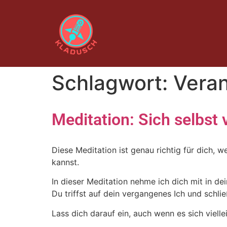
Schlagwort:
Vera
Meditation: Sich selbs
Diese Meditation ist genau richtig für dich,
kannst.
In dieser Meditation nehme ich dich mit in de
Du triffst auf dein vergangenes Ich und schließ
Lass dich darauf ein, auch wenn es sich viell