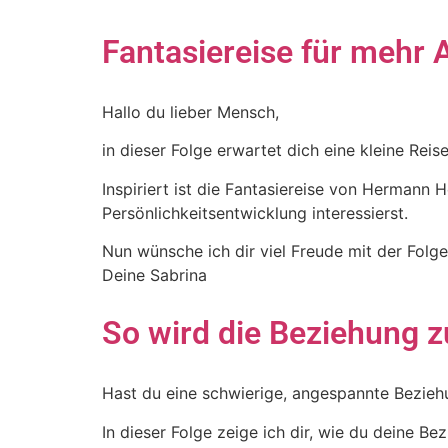
Fantasiereise für mehr
Hallo du lieber Mensch,
in dieser Folge erwartet dich eine kleine Reis
Inspiriert ist die Fantasiereise von Hermann H
Persönlichkeitsentwicklung interessierst.
Nun wünsche ich dir viel Freude mit der Folg
Deine Sabrina
So wird die Beziehung z
Hast du eine schwierige, angespannte Beziehu
In dieser Folge zeige ich dir, wie du deine B