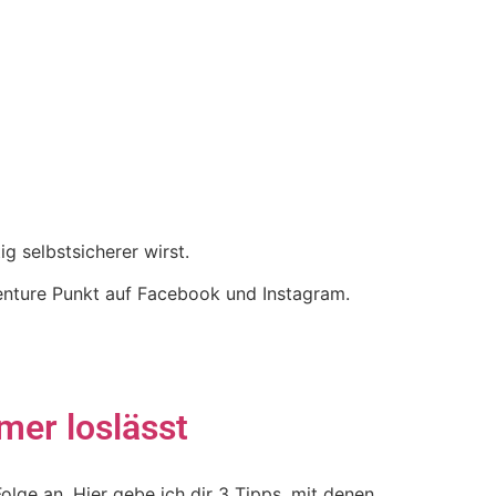
ig selbstsicherer wirst.
enture Punkt auf Facebook und Instagram.
mer loslässt
ge an. Hier gebe ich dir 3 Tipps, mit denen