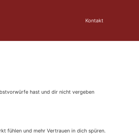
Kontakt
lbstvorwürfe hast und dir nicht vergeben
rkt fühlen und mehr Vertrauen in dich spüren.