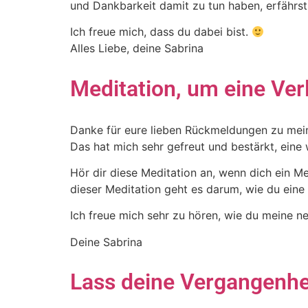
und Dankbarkeit damit zu tun haben, erfährst 
Ich freue mich, dass du dabei bist.
Alles Liebe, deine Sabrina
Meditation, um eine Ver
Danke für eure lieben Rückmeldungen zu mein
Das hat mich sehr gefreut und bestärkt, ein
Hör dir diese Meditation an, wenn dich ein M
dieser Meditation geht es darum, wie du eine 
Ich freue mich sehr zu hören, wie du meine 
Deine Sabrina
Lass deine Vergangenhei