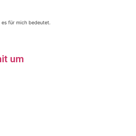
 es für mich bedeutet.
mit um