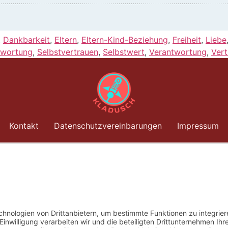
,
Dankbarkeit
,
Eltern
,
Eltern-Kind-Beziehung
,
Freiheit
,
Liebe
twortung
,
Selbstvertrauen
,
Selbstwert
,
Verantwortung
,
Vert
Kontakt
Datenschutzvereinbarungen
Impressum